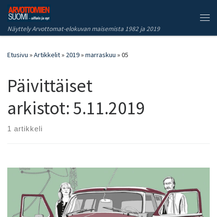
Skip to content
Vali
Näyttely Arvottomat-elokuvan maisemista 1982 ja 2019
Etusivu
»
Artikkelit
»
2019
»
marraskuu
»
05
Päivittäiset
arkistot:
5.11.2019
1 artikkeli