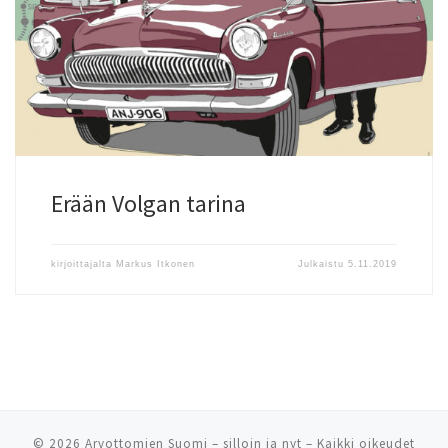
ANJ-906:n elokuvaura alkoi Kyläsaaren pientareelta.
Erään Volgan tarina
kirjoittajalta
Markus Itkonen
Julkaistu
5.11.2019
© 2026
Arvottomien Suomi – silloin ja nyt
– Kaikki oikeudet